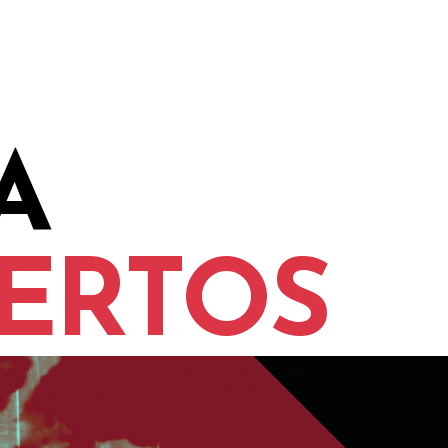
A
ERTOS