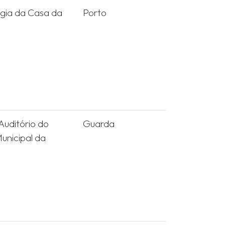
gia da Casa da
Porto
uditório do
Guarda
unicipal da