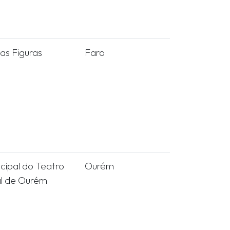
as Figuras
Faro
ncipal do Teatro
Ourém
al de Ourém