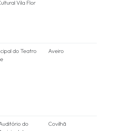
ltural Vila Flor
ncipal do Teatro
Aveiro
se
uditório do
Covilhã