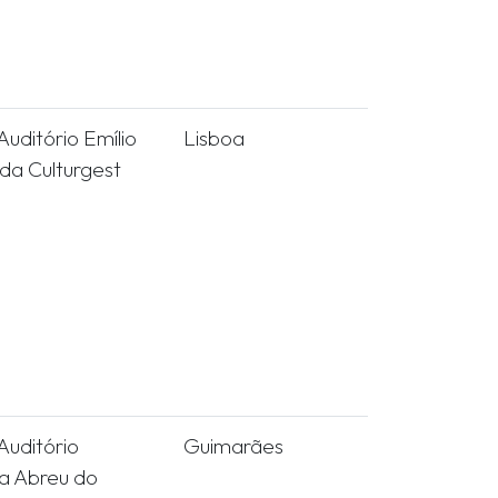
uditório Emílio
Lisboa
 da Culturgest
uditório
Guimarães
a Abreu do