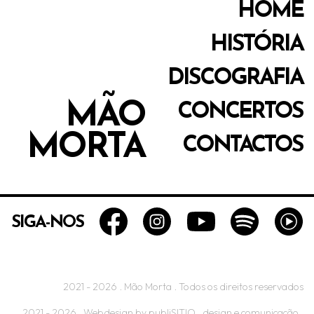
HOME
HISTÓRIA
DISCOGRAFIA
MÃO
CONCERTOS
MORTA
CONTACTOS
SIGA-NOS
2021 -
2026 . Mão Morta . Todos os direitos reservados
2021 -
2026 . Webdesign by
publiSITIO
. design e comunicação .