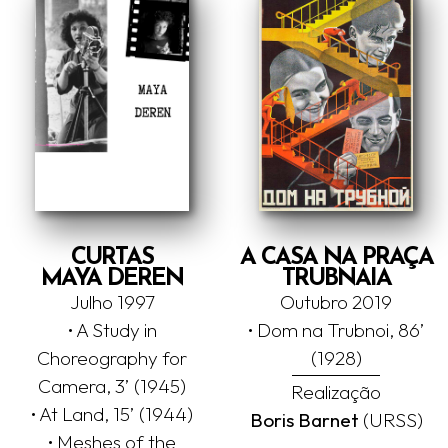
CURTAS
A CASA NA PRAÇA
MAYA DEREN
TRUBNAIA
Julho 1997
Outubro 2019
• A Study in
• Dom na Trubnoi, 86’
Choreography for
(1928)
Camera, 3’ (1945)
Realização
• At Land, 15’ (1944)
Boris Barnet
(URSS)
• Meshes of the