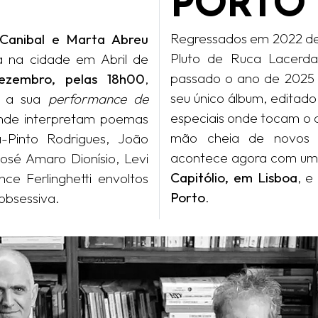
PORTO
Regressados em 2022 de
 Canibal e Marta Abreu
Pluto de Ruca Lacerda
ia na cidade em Abril de
passado o ano de 2025 
ezembro, pelas 18h00
,
seu único álbum, editad
a sua
performance de
especiais onde tocam o 
nde interpretam poemas
mão cheia de novos t
-Pinto Rodrigues, João
acontece agora com um 
sé Amaro Dionísio, Levi
Capitólio, em Lisboa
, e
ce Ferlinghetti envoltos
Porto
.
 obsessiva.