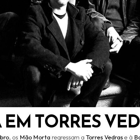
 EM TORRES VE
bro
, os
Mão Morta
regressam a
Torres Vedras
e à
B