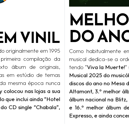
MELHO
DO ANO
EM VINIL
ado originalmente em 1995
Como habitualmente e
primeira compilação da
musical dedica-se a ord
to álbum de originais,
tendo “
Viva la Muerte!
”
das em estúdio de temas
Musical 2025 do musicól
as da mesma época nunca
discos do ano no Mesa d
y colocou nas lojas a sua
Altamont, 3.º melhor álb
lo que inclui ainda “Hotel
álbum nacional na Blitz
 do CD single “Chabala”,
e 16.º melhor álbum de
Expresso, e ainda conc