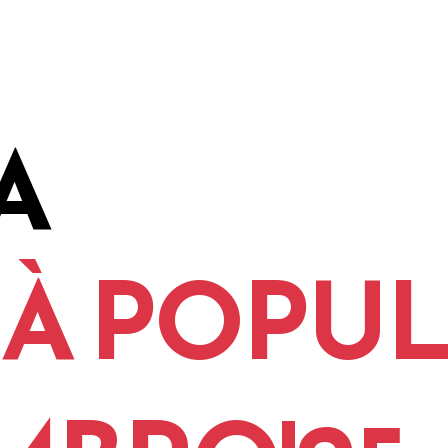
A
 À POPU