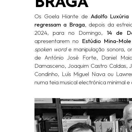
BRAGA
Os Goela Hiante de
Adolfo Luxúria
regressam a Braga
, depois da estre
2024, para no Domingo,
14 de D
apresentarem no
Estúdio Mina-Mole
spoken word
e manipulação sonora, o
de António José Forte, Daniel Maia
Damasceno, Joaquim Castro Caldas, Jo
Condinho, Luís Miguel Nava ou Lawren
numa teia musical electrónica minimal e