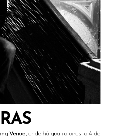
DRAS
ang Venue
, onde há quatro anos, a 4 de