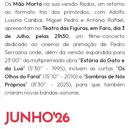
Os
Mão Morta
na sua versão Redux, um retorno
ao formato trio dos primórdios, com Adolfo
Luxúria Canibal, Miguel Pedro e António Rafael,
apresentam no
Teatro das Figuras, em Faro, dia 3
de Julho, pelas 21h30
, um filme-concerto
dedicado ao cinema de animação de Pedro
Serrazina onde, além da versão expandida para
23’00’’ da multipremiada obra “
Estória do Gato e
da Lua
” (5’30’’ - 1995), incluem as curtas “
Os
Olhos do Farol
” (15’10’’ - 2010) e “
Sombras de Nós
Próprios
” (8’30’’ - 2025), para que também
criaram novas bandas-sonoras.
JUNHO'26