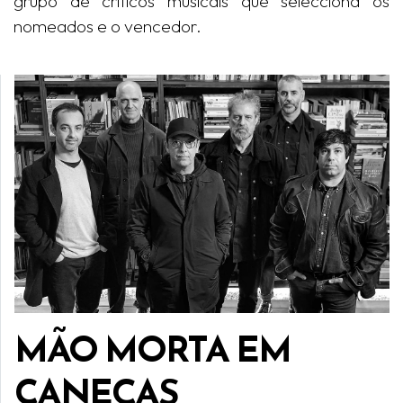
grupo de críticos musicais que selecciona os
nomeados e o vencedor.
MÃO MORTA EM
CANEÇAS